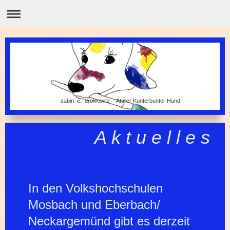
sabin e. drowowitz Atelier Kunterbunter Hund
A k t u e l l e s
In den Volkshochschulen
Mosbach und Eberbach/
Neckargemünd gibt es derzeit