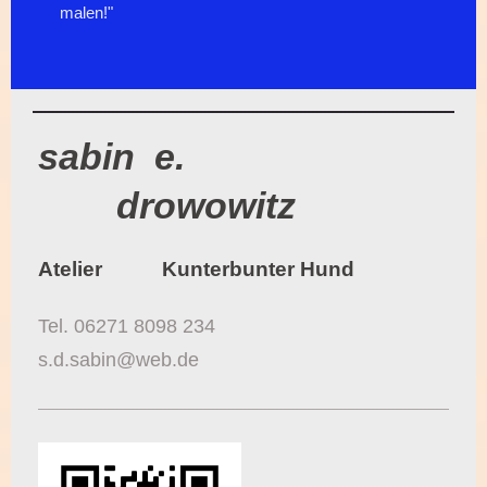
malen!"
sabin e.
drowowitz
Atelier Kunterbunter Hund
Tel. 06271 8098 234
s.d.sabin@web.de