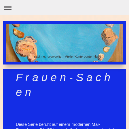
sabin e. drowowitz Atelier Kunterbunter Hund
F r a u e n - S a c h
e n
Diese Serie beruht auf einem modernen Mal-