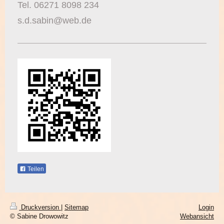
Tel. 06271 8098 234
s.d.sabin@web.de
Teilen
Druckversion
|
Sitemap
Login
© Sabine Drowowitz
Webansicht