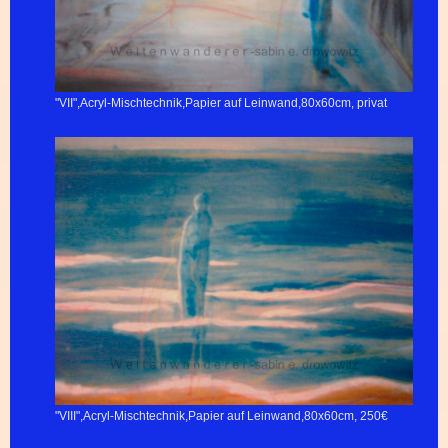
"VII",Acryl-Mischtechnik,Papier auf Leinwand,80x60cm, privat
"VIII",Acryl-Mischtechnik,Papier auf Leinwand,80x60cm, 250€