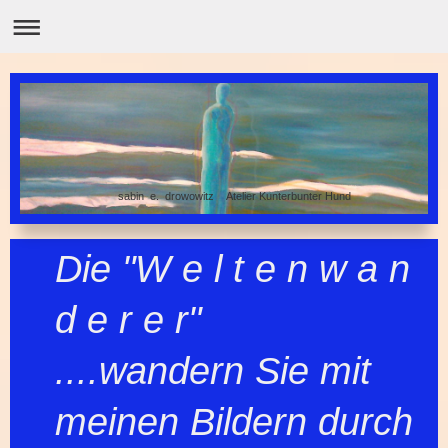
sabin e. drowowitz Atelier Kunterbunter Hund
Die "W e l t e n w a n
d e r e r"
....wandern Sie mit
meinen Bildern durch