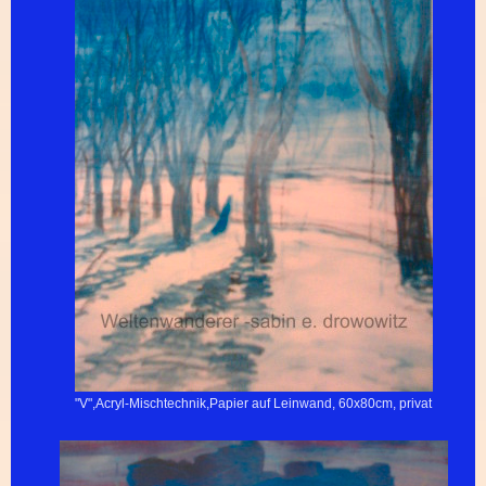
"V",Acryl-Mischtechnik,Papier auf Leinwand, 60x80cm, privat