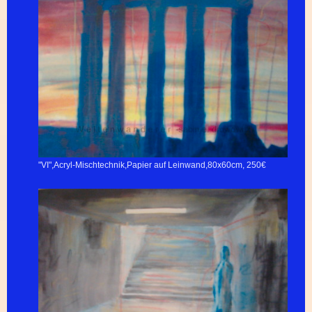
"VI",Acryl-Mischtechnik,Papier auf Leinwand,80x60cm, 250€