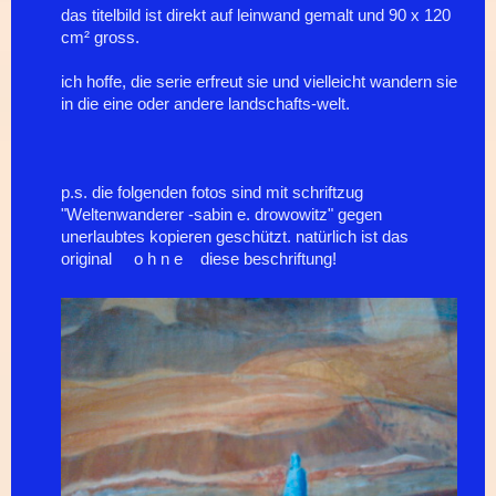
das titelbild ist direkt auf leinwand gemalt und 90 x 120
cm² gross.
ich hoffe, die serie erfreut sie und vielleicht wandern sie
in die eine oder andere landschafts-welt.
p.s. die folgenden fotos sind mit schriftzug
"Weltenwanderer -sabin e. drowowitz" gegen
unerlaubtes kopieren geschützt. natürlich ist das
original o h n e diese beschriftung!