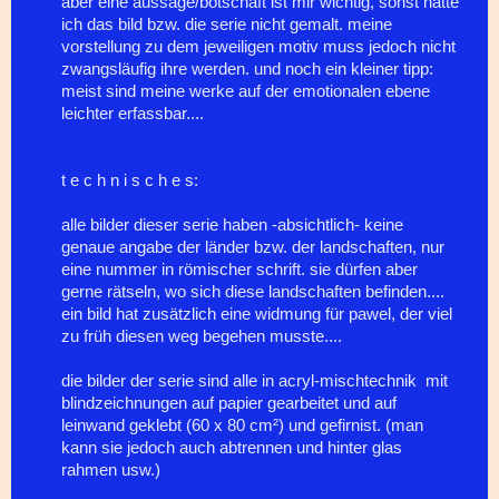
aber eine aussage/botschaft ist mir wichtig, sonst hätte
ich das bild bzw. die serie nicht gemalt. meine
vorstellung zu dem jeweiligen motiv muss jedoch nicht
zwangsläufig ihre werden. und noch ein kleiner tipp:
meist sind meine werke auf der emotionalen ebene
leichter erfassbar....
t e c h n i s c h e s:
alle bilder dieser serie haben -absichtlich- keine
genaue angabe der länder bzw. der landschaften, nur
eine nummer in römischer schrift. sie dürfen aber
gerne rätseln, wo sich diese landschaften befinden....
ein bild hat zusätzlich eine widmung für pawel, der viel
zu früh diesen weg begehen musste....
die bilder der serie sind alle in acryl-mischtechnik mit
blindzeichnungen auf papier gearbeitet und auf
leinwand geklebt (60 x 80 cm²) und gefirnist. (man
kann sie jedoch auch abtrennen und hinter glas
rahmen usw.)