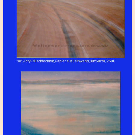
"XI",Acryl-Mischtechnik,Papier auf Leinwand,80x60cm, 250€