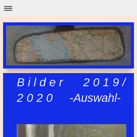
sabin e. drowowitz Atelier Kunterbunter Hund
B i l d e r 2 0 1 9 /
2 0 2 0 -Auswahl-