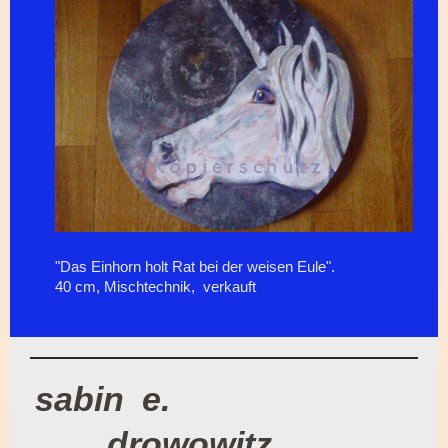
"Das Einhorn holt Rat bei der weisen Eule".
40 cm, Mischtechnik, verkauft
sabin e.
drowowitz