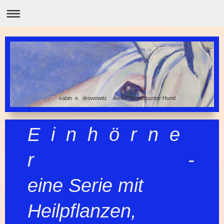
sabin e. drowowitz Atelier Kunterbunter Hund
E i n h ö r n e
r -
eine Serie mit
Heilpflanzen,